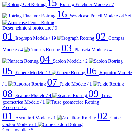
15
Rotring Fineliner
Modele / 7
16
Woodcase Pencil
Modele / 4
Set
Desen tehnic si proiectare
/ 9
01
02
Isograph
Modele / 19
Compas
03
Modele / 4
Planseta
Modele / 4
04
Sablon
Modele / 2
05
06
Echere
Modele / 3
Raportor
Modele
07
/ 1
Rigle
Modele / 1
08
09
Scarare
Modele / 4
Trusa
geometrica
Modele / 1
Accesorii
/ 2
01
02
Ascutitori
Modele / 1
Cutie
Cadou
Modele / 1
Consumabile
/ 5