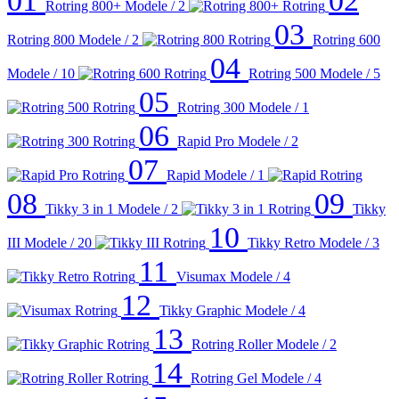
01
02
Rotring 800+
Modele / 2
03
Rotring 800
Modele / 2
Rotring 600
04
Modele / 10
Rotring 500
Modele / 5
05
Rotring 300
Modele / 1
06
Rapid Pro
Modele / 2
07
Rapid
Modele / 1
08
09
Tikky 3 in 1
Modele / 2
Tikky
10
III
Modele / 20
Tikky Retro
Modele / 3
11
Visumax
Modele / 4
12
Tikky Graphic
Modele / 4
13
Rotring Roller
Modele / 2
14
Rotring Gel
Modele / 4