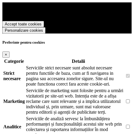
Rotring Romania foloseste cookies pentru a tine minte faptul ca v-ati
logat pe site si pentru a va putea stoca produsele in cosul de
cumparaturi. De asemenea acestea vor colecta statistici anonime,
pentru a va oferi si livra functii avansate si continut personalizat de
Accept toate cookies
marketing.
Personalizare cookies
Pentru a va putea bucura de intreaga experienta ca vizitator Rotring
Romania este necesar sa fiti de acord cu
Politica de utilizare cookie-
uri
.
Preferinte pentru cookies
×
Categorie
Detalii
Serviciile strict necesare sunt absolut necesare
Strict
pentru functiile de baza, cum ar fi navigarea in
necesare
pagina sau accesarea zonelor sigure. Site-ul nu
poate functiona corect fara aceste cookie-uri.
Serviciile de marketing sunt folosite pentru a urmări
vizitatorii pe site-uri web. Intenția este de a afișa
Marketing
reclame care sunt relevante și a implica utilizatorul
individual și, prin urmare, sunt mai valoroase
pentru editorii și agenții de publicitate terți.
Serviciile de analiză servesc la îmbunătățirea
performanței și funcționalității acestui site web prin
Analitice
colectarea și raportarea informațiilor în mod