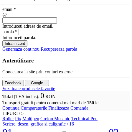
email
*
@
Introduceti adresa de email.
parola
*
Introduceti parola.
Intra in cont
Genereaza cont nou
Recupereaza parola
Autentificare
Conectarea la site prin conturi externe
Facebook
Google
Vezi toate produsele favorite
0
Total
(TVA inclus)
:
RON
Transport gratuit pentru comenzi mai mari de
150
lei
Continua Cumparaturile
Finalizeaza Comanda
TIPURI /
5
Roller
Pix
Multipen
Creion Mecanic
Technical Pen
Scriere, desen, grafica si caligrafie
/ 16