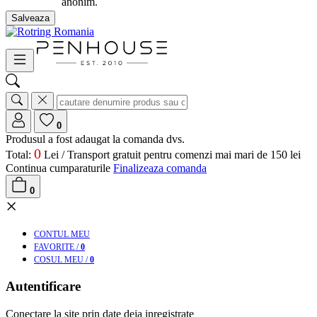
anonim.
Salveaza
0
Produsul a fost adaugat la comanda dvs.
0
Total:
Lei /
Transport gratuit pentru comenzi mai mari de 150 lei
Continua cumparaturile
Finalizeaza comanda
0
×
CONT
UL MEU
FAV
ORITE
/
0
COS
UL MEU
/
0
Autentificare
Conectare la site prin date deja inregistrate